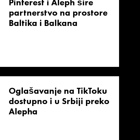
Pinterest i Aleph šire
partnerstvo na prostore
Baltika i Balkana
Oglašavanje na TikToku
dostupno i u Srbiji preko
Alepha