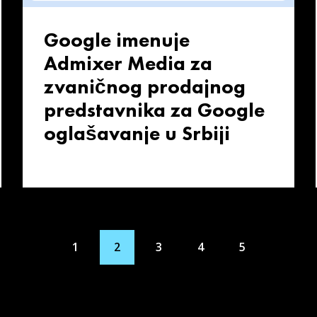
Google imenuje
Admixer Media za
zvaničnog prodajnog
predstavnika za Google
oglašavanje u Srbiji
1
2
3
4
5