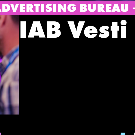
EAU – IAB SERBIA
I
IAB Vesti