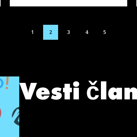
1
2
3
4
5
Vesti čla