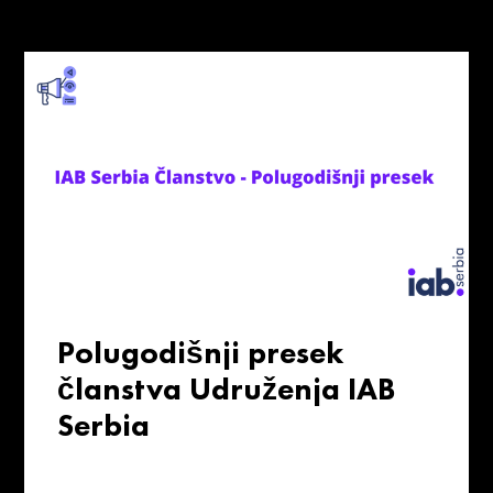
Polugodišnji presek
članstva Udruženja IAB
Serbia