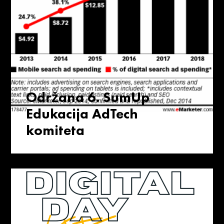
Održana 6. SumUp
Edukacija AdTech
komiteta