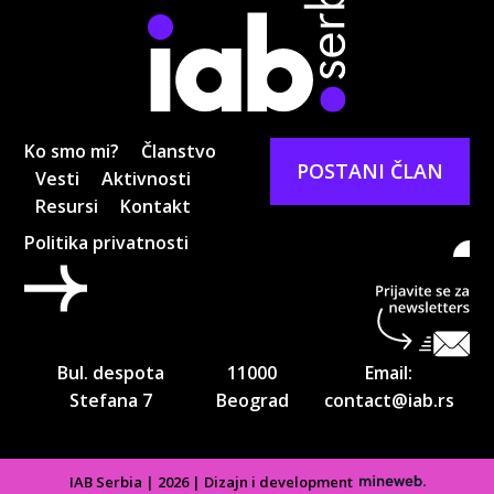
Ko smo mi?
Članstvo
POSTANI ČLAN
Vesti
Aktivnosti
Resursi
Kontakt
Politika privatnosti
Pri
ne
Bul. despota
11000
Email:
Stefana 7
Beograd
contact@iab.rs
IAB Serbia | 2026 | Dizajn i development