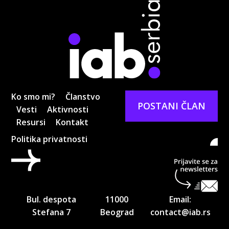
Ko smo mi?
Članstvo
POSTANI ČLAN
Vesti
Aktivnosti
Resursi
Kontakt
Politika privatnosti
Pri
ne
Bul. despota
11000
Email:
Stefana 7
Beograd
contact@iab.rs