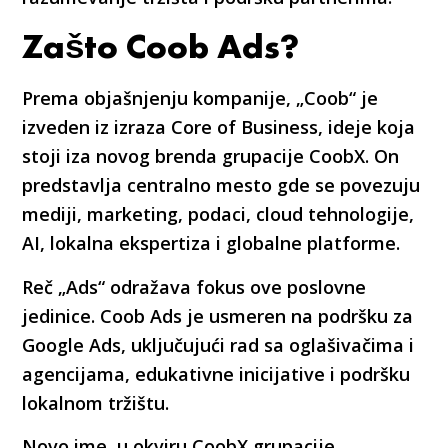
Zašto Coob Ads?
Prema objašnjenju kompanije, „Coob“ je
izveden iz izraza Core of Business, ideje koja
stoji iza novog brenda grupacije CoobX. On
predstavlja centralno mesto gde se povezuju
mediji, marketing, podaci, cloud tehnologije,
AI, lokalna ekspertiza i globalne platforme.
Reč „Ads“ odražava fokus ove poslovne
jedinice. Coob Ads je usmeren na podršku za
Google Ads, uključujući rad sa oglašivačima i
agencijama, edukativne inicijative i podršku
lokalnom tržištu.
Novo ime, u okviru CoobX grupacije,