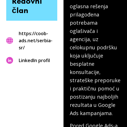
Redovni
oglasna rešenja
član
prilagođena
potrebama
oglašivača i
https://coob-
agencija, uz
ads.net/serbia-
celokupnu podršku
sr/
koja uključuje
LinkedIn profil
besplatne
konsultacije,
strateške preporuke
i praktičnu pomoć u
postizanju najboljih
rezultata u Google
Ads kampanjama.
Pored Google Ads-a,