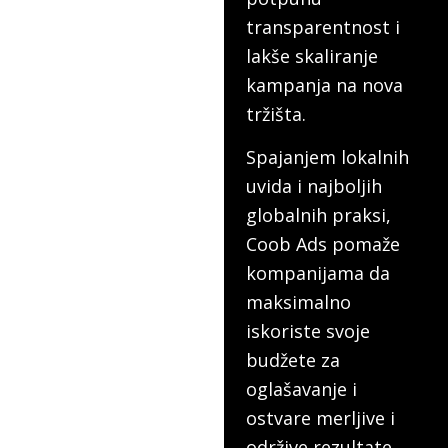
transparentnost i
lakše skaliranje
kampanja na nova
tržišta.
Spajanjem lokalnih
uvida i najboljih
globalnih praksi,
Coob Ads pomaže
kompanijama da
maksimalno
iskoriste svoje
budžete za
oglašavanje i
ostvare merljive i
održive rezultate.