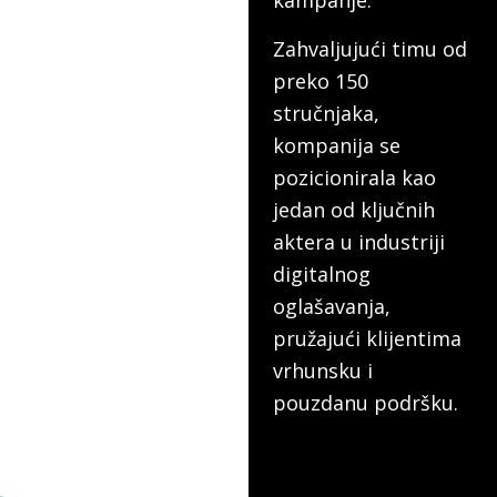
kampanje.
Zahvaljujući timu od
preko 150
stručnjaka,
kompanija se
pozicionirala kao
jedan od ključnih
aktera u industriji
digitalnog
oglašavanja,
pružajući klijentima
vrhunsku i
pouzdanu podršku.