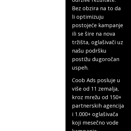
Bez obzira na to da
li optimizuju
postojeće kampanje
ili se šire na nova
tržišta, oglašivači uz
našu podršku
postižu dugoročan
uspeh.
Coob Ads posluje u
više od 11 zemalja,
kroz mrežu od 150+
partnerskih agencija
i 1.000+ oglašivača
koji mesečno vode