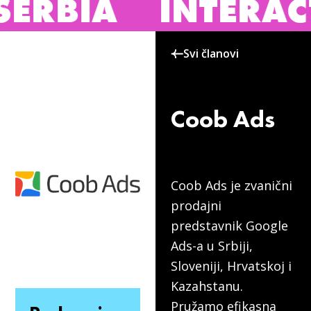
BIA
INTERACTIVE
Svi članovi
Coob Ads
Coob Ads je zvanični
prodajni
predstavnik Google
Ads-a u Srbiji,
Sloveniji, Hrvatskoj i
Kazahstanu.
Pružamo efikasna