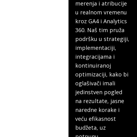
merenja i atribucije
u realnom vremenu
kroz GA4 i Analytics
360. Naš tim pruža
podršku u strategiji,
implementaciji,
integracijama i
kontinuiranoj
optimizaciji, kako bi
oglašivači imali
jedinstven pogled
na rezultate, jasne
naredne korake i
veću efikasnost
budžeta, uz
potpunu