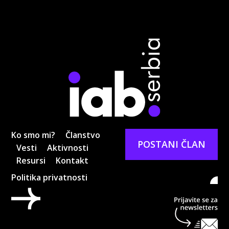
Ko smo mi?
Članstvo
POSTANI ČLAN
Vesti
Aktivnosti
Resursi
Kontakt
Politika privatnosti
Pri
ne