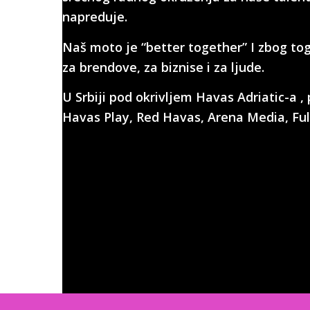
napreduje.
Naš moto je “better together” I zbog to
za brendove, za biznise i za ljude.
U Srbiji pod okrivljem Havas Adriatic-a 
Havas Play, Red Havas, Arena Media, Ful