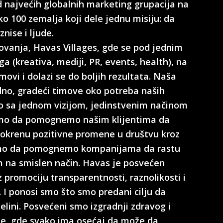
d najvećih globalnih marketing grupacija na
ko 100 zemalja koji dele jednu misiju: da
nise i ljude.
ovanja, Havas Villages, gde se pod jednim
a (kreativa, mediji, PR, events, health), na
movi i dolazi se do boljih rezultata. Naša
dno, gradeći timove oko potreba naših
mo sa jednom vizijom, jedinstvenim načinom
smo da pomognemo našim klijentima da
 pokrenu pozitivne promene u društvu kroz
smo da pomognemo kompanijama da rastu
m na smislen način. Havas je posvećen
 promociju transparentnosti, raznolikosti i
 I ponosi smo što smo predani cilju da
elini. Posvećeni smo izgradnji zdravog i
te, gde svako ima osećaj da može da