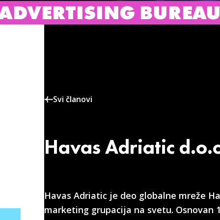
SING BUREAU – IAB S
Svi članovi
Havas Adriatic d.o.
Havas Adriatic je deo globalne mreže Hav
marketing grupacija na svetu. Osnovan 1