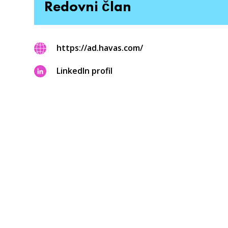
Redovni član
https://ad.havas.com/
LinkedIn profil