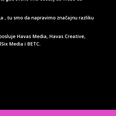
ga , tu smo da napravimo značajnu razliku
, posluje Havas Media, Havas Creative,
lSix Media i BETC.