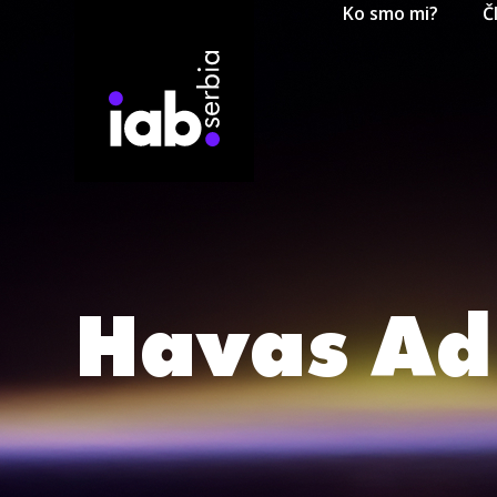
Ko smo mi?
Č
Havas Adr