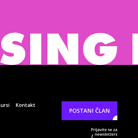
G BUR
ursi
Kontakt
POSTANI ČLAN
Prijavit