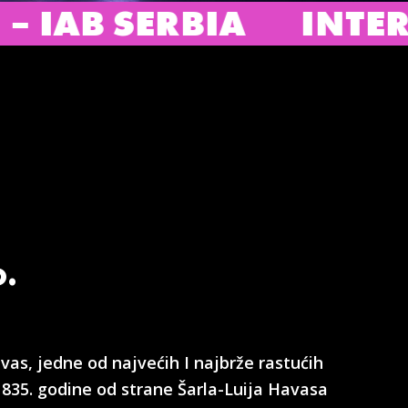
ERBIA
INTERACTIVE 
o.
as, jedne od najvećih I najbrže rastućih
835. godine od strane Šarla-Luija Havasa