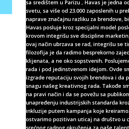
sa središtem u Parizu , Havas je jedna o
svetu, sa više od 23.000 zaposlenih u pre
naprave značajnu razliku za brendove, biz
Havas posluje kroz specijalni model posl
krovom integrišu sve discipline marketing
ovaj način ubrzava se rad, integrišu se ti
filozofija je da radimo besprekorno zaje
klijenata, a ne oko sopstvenih. Posluje
rada i pod jedinstvenom idejom. Ovde 
izgrade reputaciju svojih brendova i da
snagu našeg kreativnog rada. Takođe 
na pravi način i da se povežu sa publiko
unapređenju industrijskih standarda kroz
inkluzije putem kampanja koje kreiramo.
ostvarimo pozitivan uticaj na društvo u c
srećnog radnog okruženja za naše talen