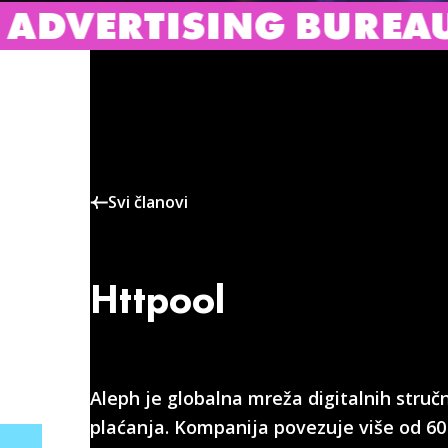
TISING BUREAU – IAB 
Svi članovi
Httpool
Aleph je globalna mreža digitalnih struč
plaćanja. Kompanija povezuje više od 60 