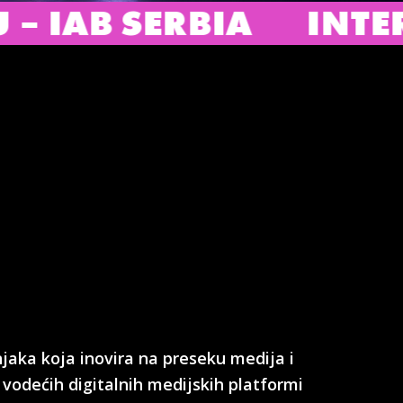
SERBIA
INTERACTIVE
njaka koja inovira na preseku medija i
vodećih digitalnih medijskih platformi