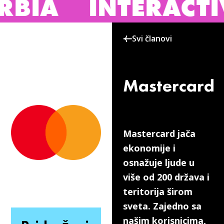
IA
INTERACTIVE
Svi članovi
Mastercard
Mastercard jača
ekonomije i
osnažuje ljude u
više od 200 država i
teritorija širom
sveta. Zajedno sa
našim korisnicima,