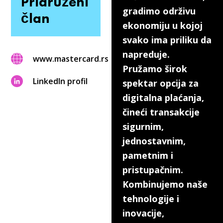
Pridruženi
gradimo održivu
član
ekonomiju u kojoj
svako ima priliku da
napreduje.
www.mastercard.rs
Pružamo širok
LinkedIn profil
spektar opcija za
digitalna plaćanja,
čineći transakcije
sigurnim,
jednostavnim,
pametnim i
pristupačnim.
Kombinujemo naše
tehnologije i
inovacije,