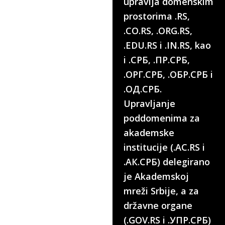
upravlja domenskim
prostorima .RS,
.CO.RS, .ORG.RS,
.EDU.RS i .IN.RS, kao
i .СРБ, .ПР.СРБ,
.ОРГ.СРБ, .ОБР.СРБ i
.ОД.СРБ.
Upravljanje
poddomenima za
akademske
institucije (.AC.RS i
.АК.СРБ) delegirano
je Akademskoj
mreži Srbije, a za
državne organe
(.GOV.RS i .УПР.СРБ)