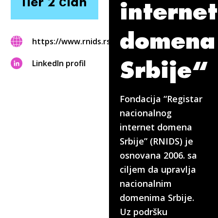
Tier 2 član
internet
domena
https://www.rnids.rs
Srbije“
LinkedIn profil
Fondacija “Registar
nacionalnog
internet domena
Srbije” (RNIDS) je
osnovana 2006. sa
ciljem da upravlja
nacionalnim
domenima Srbije.
Uz podršku