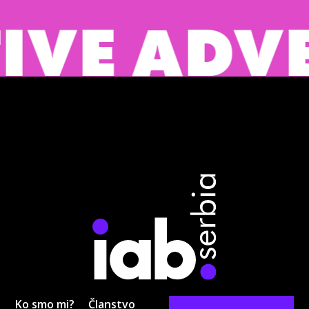
E ADVER
Ko smo mi?
Članstvo