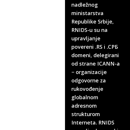
nadležnog
ministarstva
Republike Srbije,
RNIDS-u su na
upravljanje
povereni .RS i .СРБ
domeni, delegirani
od strane ICANN-a
− organizacije
odgovorne za
rukovođenje
globalnom
adresnom
strukturom
Interneta. RNIDS