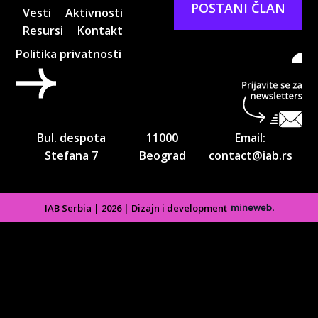
POSTANI ČLAN
Vesti
Aktivnosti
Resursi
Kontakt
Politika privatnosti
Pri
ne
Bul. despota
11000
Email:
Stefana 7
Beograd
contact@iab.rs
IAB Serbia | 2026 | Dizajn i development