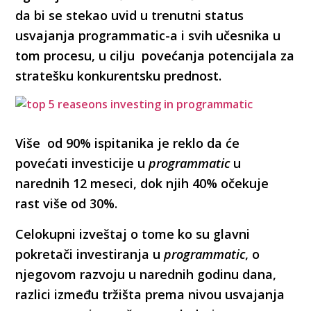
da bi se stekao uvid u trenutni status
usvajanja programmatic-a i svih učesnika u
tom procesu, u cilju povećanja potencijala za
stratešku konkurentsku prednost.
Više od 90% ispitanika je reklo da će
povećati investicije u
programmatic
u
narednih 12 meseci, dok njih 40% očekuje
rast više od 30%.
Celokupni izveštaj o tome ko su glavni
pokretači investiranja u
programmatic
, o
njegovom razvoju u narednih godinu dana,
razlici između tržišta prema nivou usvajanja