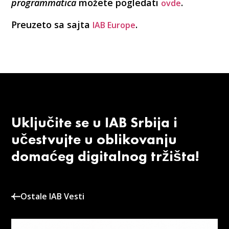
programmatica
možete pogledati
.
ovde
Preuzeto sa sajta
.
IAB Europe
Uključite se u IAB Srbija i
učestvujte u oblikovanju
domaćeg digitalnog tržišta!
Ostale IAB Vesti