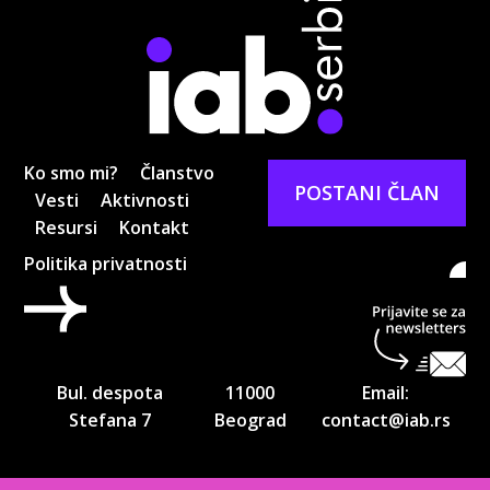
Ko smo mi?
Članstvo
POSTANI ČLAN
Vesti
Aktivnosti
Resursi
Kontakt
Politika privatnosti
Pri
ne
Bul. despota
11000
Email:
Stefana 7
Beograd
contact@iab.rs