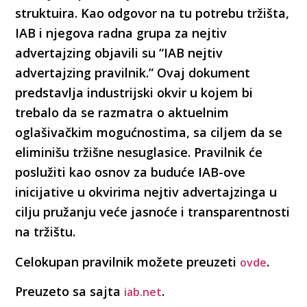
struktuira. Kao odgovor na tu potrebu tržišta,
IAB i njegova radna grupa za nejtiv
advertajzing objavili su “IAB nejtiv
advertajzing pravilnik.” Ovaj dokument
predstavlja industrijski okvir u kojem bi
trebalo da se razmatra o aktuelnim
oglašivačkim mogućnostima, sa ciljem da se
eliminišu tržišne nesuglasice. Pravilnik će
poslužiti kao osnov za buduće IAB-ove
inicijative u okvirima nejtiv advertajzinga u
cilju pružanju veće jasnoće i transparentnosti
na tržištu.
Celokupan pravilnik možete preuzeti
.
ovde
Preuzeto sa sajta
.
iab.net