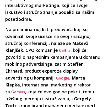
interaktivnog marketinga, koji će svoje
iskustvo i stručno znanje podeliti sa našim
posetiocima.
Na preliminarnoj listi predavača koji su
ozvaničili svoje učešće na ovoj značajnoj
stručnoj konferenciji, nalaze se
Matevž
Klanjšek
, CPO kompanije
, koji će
Celtra
govoriti o naprednim kampanjama u domenu
mobilnog advertisinga, zatim
Steffen
Ehrhard
, product expert za display
advertising u kompaniji
,
Marta
Google
Klepka
, international marketing direktor
za
, koja će ove godine pokriti temu
Gemius
tržišnog merenja i istraživanja, i
Gergely
Toth
, group brand manager i media expert