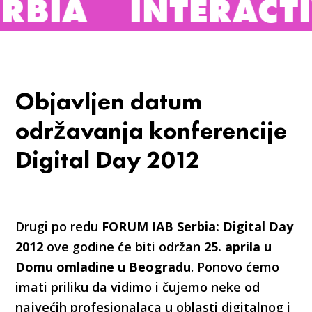
A
INTERACTIVE A
Objavljen datum
održavanja konferencije
Digital Day 2012
Drugi po redu
FORUM IAB Serbia: Digital Day
2012
ove godine će biti održan
25. aprila u
Domu omladine u Beogradu
. Ponovo ćemo
imati priliku da vidimo i čujemo neke od
najvećih profesionalaca u oblasti digitalnog i