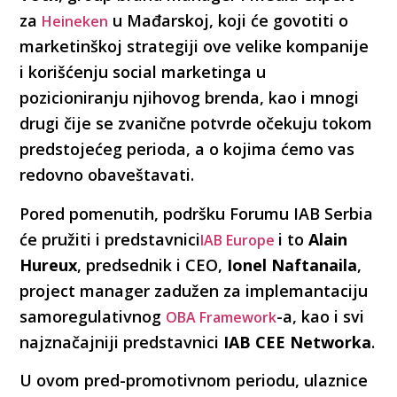
za
u Mađarskoj, koji će govotiti o
Heineken
marketinškoj strategiji ove velike kompanije
i korišćenju social marketinga u
pozicioniranju njihovog brenda, kao i mnogi
drugi čije se zvanične potvrde očekuju tokom
predstojećeg perioda, a o kojima ćemo vas
redovno obaveštavati.
Pored pomenutih, podršku Forumu IAB Serbia
će pružiti i predstavnici
i to
Alain
IAB Europe
Hureux
, predsednik i CEO,
Ionel Naftanaila
,
project manager zadužen za implemantaciju
samoregulativnog
-a, kao i svi
OBA Framework
najznačajniji predstavnici
IAB CEE Networka
.
U ovom pred-promotivnom periodu, ulaznice