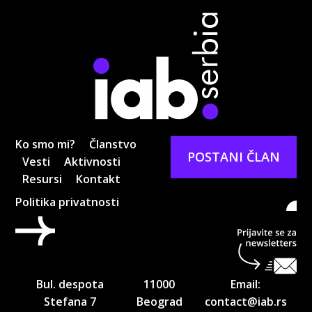
Ko smo mi?
Članstvo
POSTANI ČLAN
Vesti
Aktivnosti
Resursi
Kontakt
Politika privatnosti
Pri
ne
Bul. despota
11000
Email:
Stefana 7
Beograd
contact@iab.rs