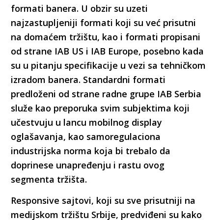
formati banera. U obzir su uzeti
najzastupljeniji formati koji su već prisutni
na domaćem tržištu, kao i formati propisani
od strane IAB US i IAB Europe, posebno kada
su u pitanju specifikacije u vezi sa tehničkom
izradom banera. Standardni formati
predloženi od strane radne grupe IAB Serbia
služe kao preporuka svim subjektima koji
učestvuju u lancu mobilnog display
oglašavanja, kao samoregulaciona
industrijska norma koja bi trebalo da
doprinese unapređenju i rastu ovog
segmenta tržišta.
Responsive sajtovi, koji su sve prisutniji na
medijskom tržištu Srbije, predviđeni su kako