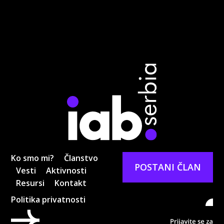
Ko smo mi?
Članstvo
POSTANI ČLAN
Vesti
Aktivnosti
Resursi
Kontakt
Politika privatnosti
Pri