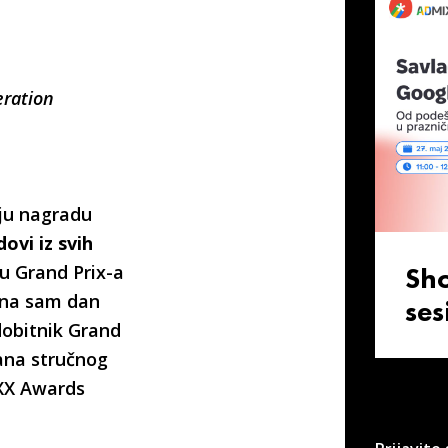
eration
iju nagradu
ovi iz svih
ku Grand Prix-a
Sh
m na sam dan
ses
dobitnik Grand
ana stručnog
IXX Awards