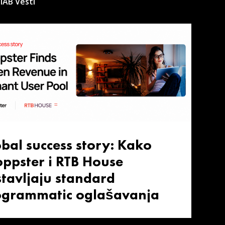
IAB Vesti
bal success story: Kako
ppster i RTB House
tavljaju standard
ogrammatic oglašavanja