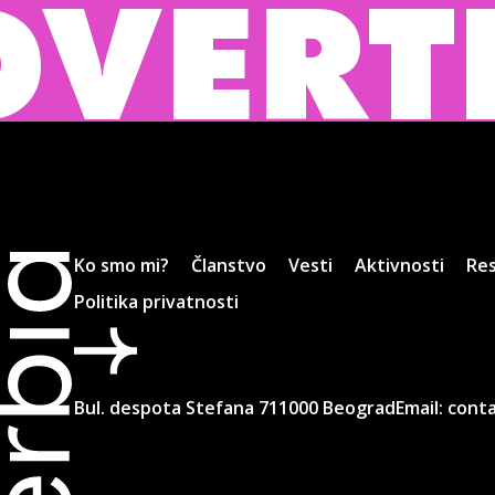
ISING
Ko smo mi?
Članstvo
Vesti
Aktivnosti
Res
Politika privatnosti
Bul. despota Stefana 7
11000 Beograd
Email:
conta