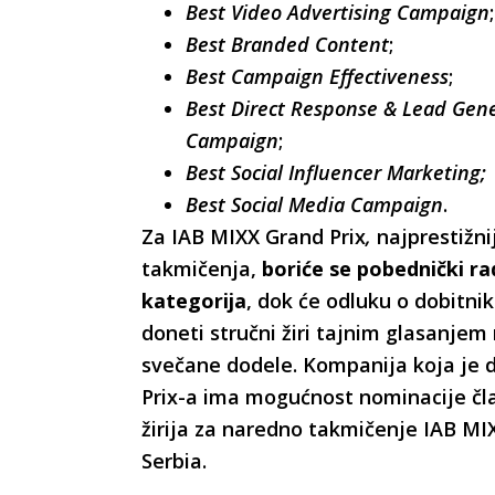
Best Video Advertising Campaign
;
Best Branded Content
;
Best Campaign Effectiveness
;
Best Direct Response & Lead Gen
Campaign
;
Best Social Influencer Marketing;
Best Social Media Campaign
.
Za IAB MIXX Grand Prix
,
najprestižn
takmičenja,
boriće se pobednički rad
kategorija
, dok će odluku o dobitni
doneti stručni žiri tajnim glasanje
svečane dodele. Kompanija koja je 
Prix-a ima mogućnost nominacije čl
žirija za naredno takmičenje IAB M
Serbia.