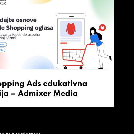
opping Ads edukativna
ija – Admixer Media