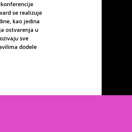
 konferencije
ard se realizuje
dine, kao jedina
ja ostvarenja u
pozivaju sve
avilima dodele