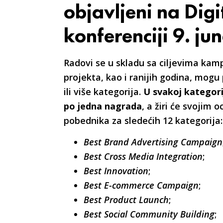
objavljeni na Dig
konferenciji 9. ju
Radovi se u skladu sa ciljevima kamp
projekta, kao i ranijih godina, mogu p
ili više kategorija.
U svakoj kategorij
po jedna nagrada
, a žiri će svojim 
pobednika za sledećih 12 kategorija:
Best Brand Advertising Campaign
Best Cross Media Integration
;
Best Innovation
;
Best E-commerce Campaign
;
Best Product Launch
;
Best Social Community Building
;