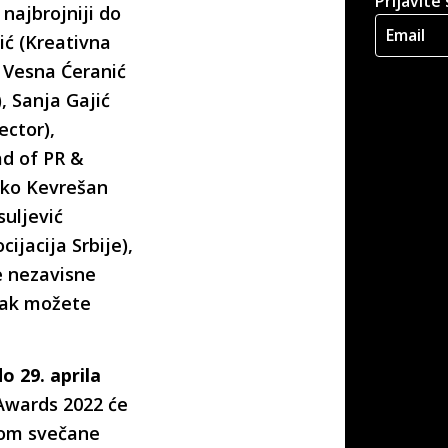
Prijavite
 najbrojniji do
jić (Kreativna
), Vesna Ćeranić
, Sanja Gajić
ector),
ad of PR &
vko Kevrešan
suljević
ijacija Srbije),
e nezavisne
isak možete
o 29. aprila
 Awards 2022 će
ikom svečane