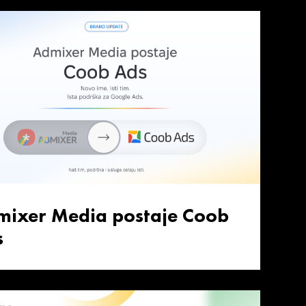
mixer Media postaje Coob
s