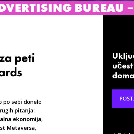
 BUREAU – IAB SERBIA
za peti
Uključ
učest
ards
domać
POST
o po sebi donelo
drugih pitanja:
italna ekonomija
,
nost Metaversa,