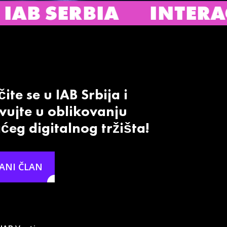
INTERACTIVE ADVER
ite se u IAB Srbija i
vujte u oblikovanju
eg digitalnog tržišta!
ANI ČLAN