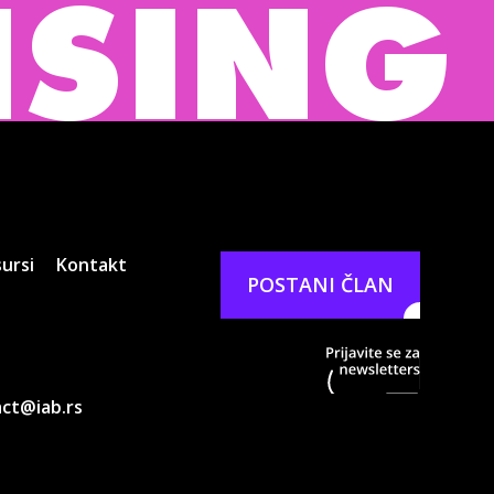
 BUREA
ursi
Kontakt
POSTANI ČLAN
Prijavit
ct@iab.rs