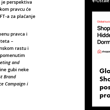
Ostale 
 je perspektiva
u kom pravcu će
FT-a za plaćanje
enu pravca i
iteta –
nskom rastu i
a pomenutim
eting and
Glo
ine gubi neke
st Brand
Sho
ce Campaign i
pos
pr