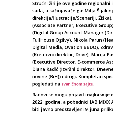
Stručni žiri je ove godine regionalni i
sada, a sačinjavaće ga: Milja Šijakin
direkcija/Ilustracije/Scenariji, Žiška
(Associate Partner, Executive Group)
(Digital Group Account Manager (Dir
FullHouse Ogilvy), Nikola Parun (He
Digital Media, Ovation BBDO), Zdra
(Kreativni direktor, Drive), Marija Pa
(Executive Director, E-commerce Asoc
Diana Radić (Izvršni direktor, Dnevn
novine (BiH)) i drugi. Kompletan sp
pogledati na
.
zvaničnom sajtu
Radovi se mogu prijaviti
najkasnije d
2022. godine
, a pobednici IAB MIXX
biti javno predstavljeni 9. juna pril