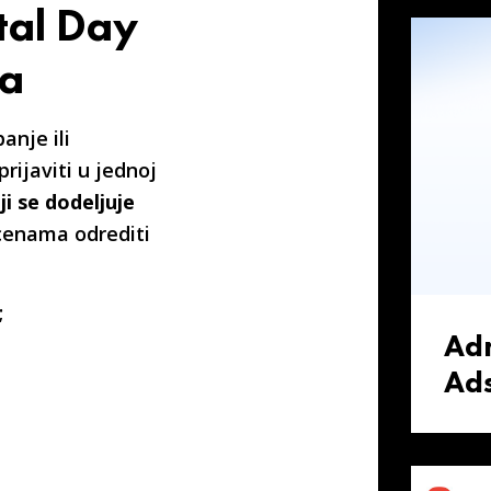
ital Day
na
anje ili
rijaviti u jednoj
i se dodeljuje
ocenama odrediti
;
Ad
Ad