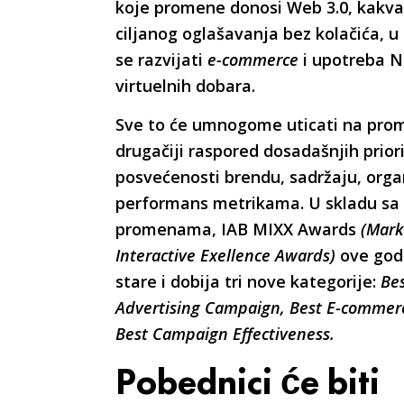
koje promene donosi Web 3.0, kakva
ciljanog oglašavanja bez kolačića, 
se razvijati
e-commerce
i upotreba N
virtuelnih dobara.
Sve to će umnogome uticati na prom
drugačiji raspored dosadašnjih prior
posvećenosti brendu, sadržaju, orga
performans metrikama. U skladu s
promenama, IAB MIXX Awards
(Mark
Interactive Exellence Awards)
ove god
stare i dobija tri nove kategorije:
Be
Advertising Campaign, Best E-commer
Best Campaign Effectiveness.
Pobednici će biti