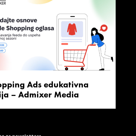
opping Ads edukativna
ija – Admixer Media