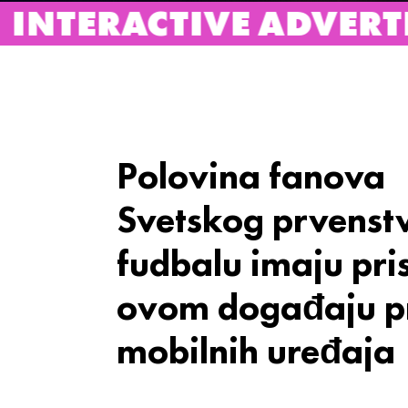
VE ADVERTISING BURE
Polovina fanova
Svetskog prvenst
fudbalu imaju pri
ovom događaju p
mobilnih uređaja