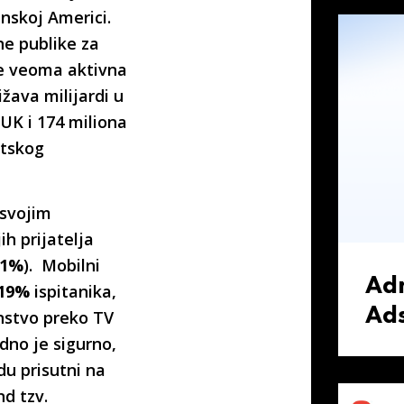
inskoj Americi.
ne publike za
je veoma aktivna
žava milijardi u
 UK i 174 miliona
etskog
 svojim
ih prijatelja
51%
). Mobilni
Ad
19%
ispitanika,
Ad
enstvo preko TV
dno je sigurno,
du prisutni na
nd tzv.