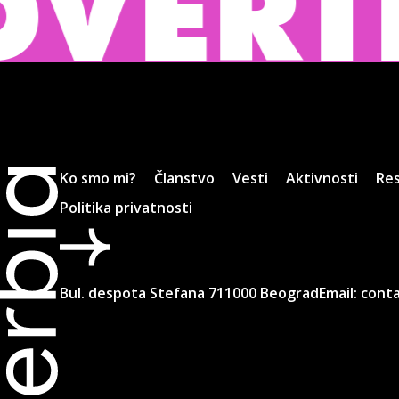
ISING
Ko smo mi?
Članstvo
Vesti
Aktivnosti
Res
Politika privatnosti
Bul. despota Stefana 7
11000 Beograd
Email:
conta