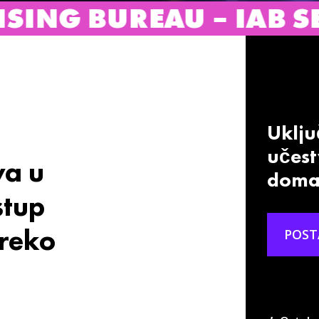
AU – IAB SERBIA
IN
Uključ
učest
va u
domać
stup
reko
POST