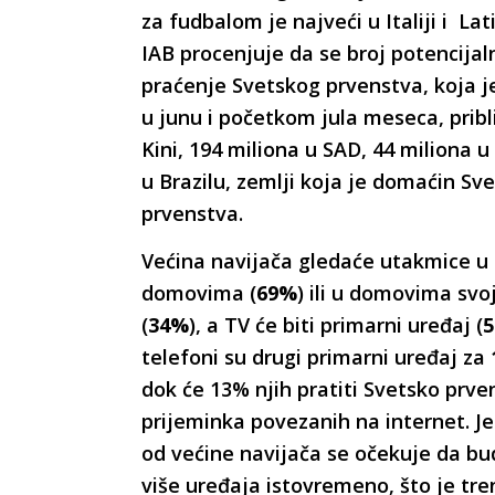
za fudbalom je najveći u Italiji i Lat
IAB procenjuje da se broj potencijal
praćenje Svetskog prvenstva, koja 
u junu i početkom jula meseca, pribli
Kini, 194 miliona u SAD, 44 miliona u
u Brazilu, zemlji koja je domaćin Sv
prvenstva.
Većina navijača gledaće utakmice u
domovima (
69%
) ili u domovima svoj
(
34%
), a TV će biti primarni uređaj (
telefoni su drugi primarni uređaj za
dok će 13% njih pratiti Svetsko prv
prijeminka povezanih na internet. Je
od većine navijača se očekuje da bu
više uređaja istovremeno, što je tre