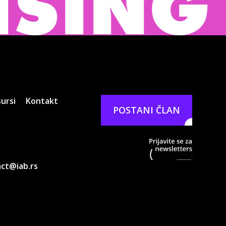
 BURE
ursi
Kontakt
POSTANI ČLAN
Prijavit
ct@iab.rs