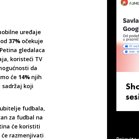
mobilne uređaje
e od
37%
očekuje
Petina gledalaca
ja, koristeći TV
u mogućnosti da
Samo će
14%
njih
Sh
i sadržaj koji
ses
ubitelje fudbala,
zan za fudbal na
na će koristiti
 će razmenjivati