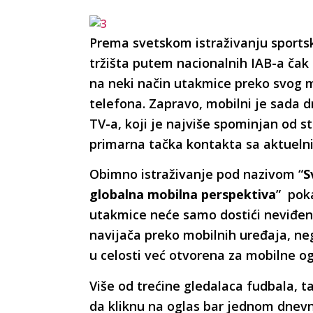
Prema svetskom istraživanju sports
tržišta putem nacionalnih IAB-a čak
na neki način utakmice preko svog 
telefona. Zapravo, mobilni je sada d
TV-a, koji je najviše spominjan od 
primarna tačka kontakta sa aktuel
Obimno istraživanje pod nazivom “
S
globalna mobilna perspektiva
” pok
utakmice neće samo dostići neviđen
navijača preko mobilnih uređaja, neg
u celosti već otvorena za mobilne o
Više od trećine gledalaca fudbala, t
da kliknu na oglas bar jednom dnev