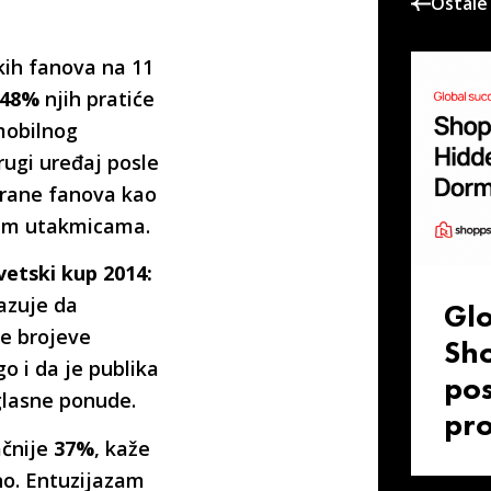
Ostale 
kih fanova na 11
48%
njih pratiće
mobilnog
rugi uređaj posle
strane fanova kao
nim utakmicama.
vetski kup 2014:
azuje da
Glo
e brojeve
Sho
o i da je publika
pos
glasne ponude.
pr
ačnije
37%
, kaže
no. Entuzijazam