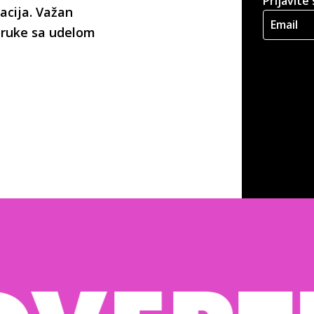
Prijavite
acija. Važan
poruke sa udelom