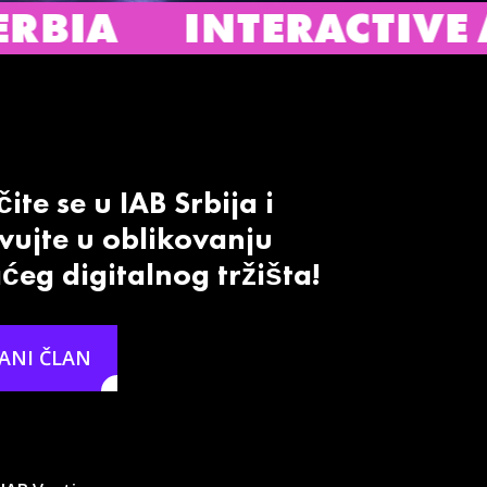
TERACTIVE ADVERTISI
ite se u IAB Srbija i
vujte u oblikovanju
eg digitalnog tržišta!
ANI ČLAN