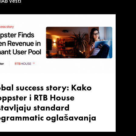
IAB Vesti
bal success story: Kako
ppster i RTB House
tavljaju standard
ogrammatic oglašavanja