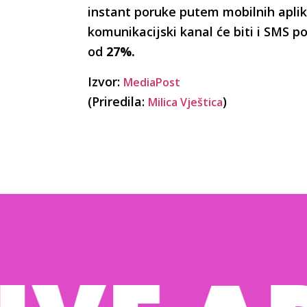
instant poruke putem mobilnih aplik
komunikacijski kanal će biti i SMS 
od
27%.
Izvor:
MediaPost
(Priredila:
)
Milica Vještica