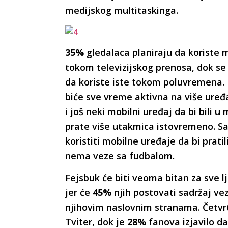
medijskog multitaskinga.
35%
gledalaca planiraju da koriste 
tokom televizijskog prenosa, dok s
da koriste iste tokom poluvremena. 
biće sve vreme aktivna na više uređa
i još neki mobilni uređaj da bi bili 
prate više utakmica istovremeno. 
koristiti mobilne uređaje da bi pratil
nema veze sa fudbalom.
Fejsbuk će biti veoma bitan za sve lj
jer će
45%
njih postovati sadržaj ve
njihovim naslovnim stranama. Četvrti
Tviter, dok je
28%
fanova izjavilo da