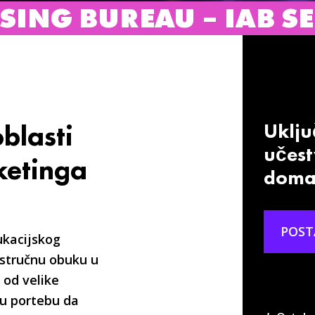
AU – IAB SERBIA
IN
blasti
Uključ
učest
ketinga
domać
POST
ukacijskog
stručnu obuku u
e od velike
ju portebu da