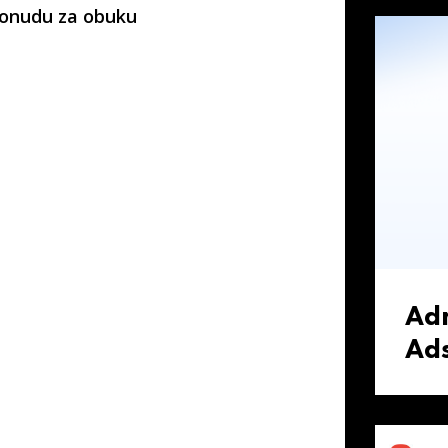
ponudu za obuku
Ad
Ad