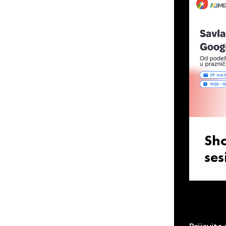
Sh
ses