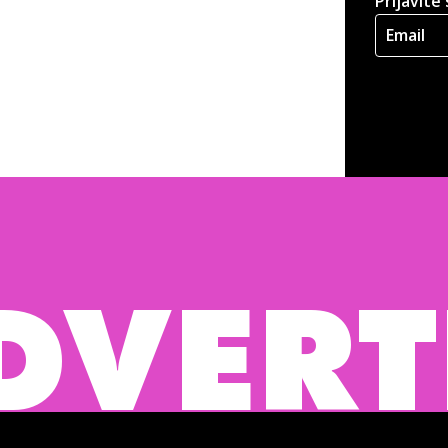
Prijavite
TISING