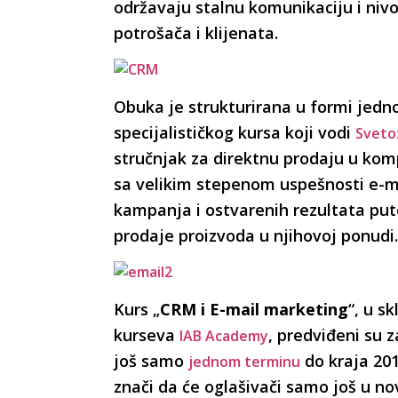
održavaju stalnu komunikaciju i nivo 
potrošača i klijenata.
Obuka je strukturirana u formi jed
specijalističkog kursa koji vodi
Sveto
stručnjak za direktnu prodaju u komp
sa velikim stepenom uspešnosti e-m
kampanja i ostvarenih rezultata pu
prodaje proizvoda u njihovoj ponudi.
Kurs „
CRM i E-mail marketing
“, u s
kurseva
, predviđeni su 
IAB Academy
još samo
do kraja 201
jednom terminu
znači da će oglašivači samo još u 