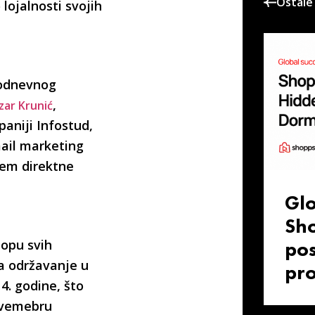
Ostale 
lojalnosti svojih
nodnevnog
,
zar Krunić
aniji Infostud,
ail marketing
tem direktne
Glo
Sho
klopu svih
pos
za održavanje u
pr
4. godine, što
novemebru