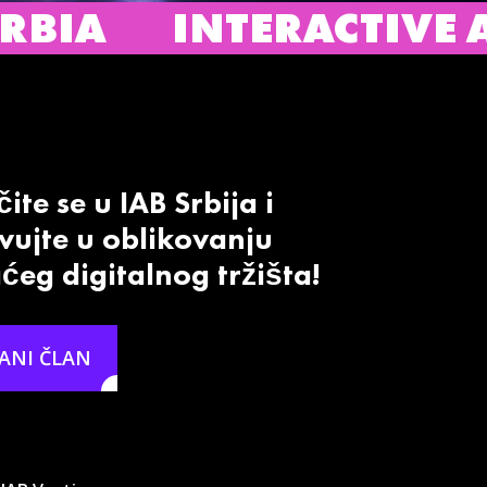
TERACTIVE ADVERTISI
ite se u IAB Srbija i
vujte u oblikovanju
eg digitalnog tržišta!
ANI ČLAN