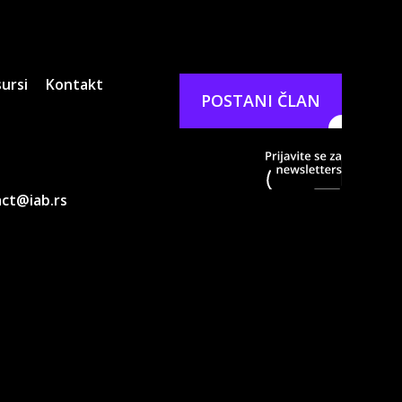
ursi
Kontakt
POSTANI ČLAN
Prijavit
ct@iab.rs