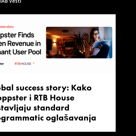
IAB Vesti
bal success story: Kako
ppster i RTB House
tavljaju standard
ogrammatic oglašavanja